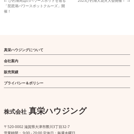
←
びわ湖周辺のパワースポットを巡る
2023びわ湖大花火大会開催！
→
「琵琶湖パワースポットクルーズ」開
催！
真栄ハウジングについて
会社案内
販売実績
プライバシー＆ポリシー
真栄ハウジング
株式会社
〒520-0002 滋賀県大津市際川3丁目32-7
営業時間： 9:00 - 20:00 定休日：毎週水曜日