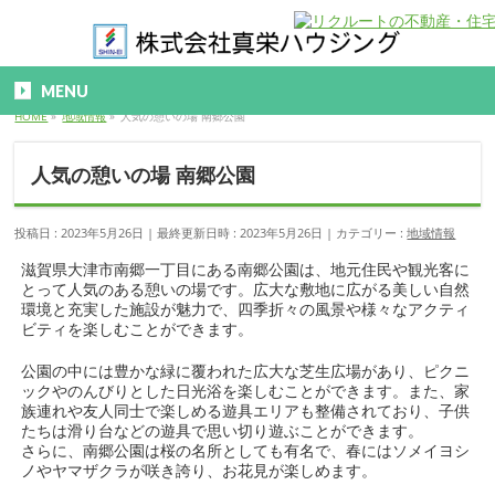
MENU
HOME
»
地域情報
»
人気の憩いの場 南郷公園
人気の憩いの場 南郷公園
投稿日 : 2023年5月26日
最終更新日時 : 2023年5月26日
カテゴリー :
地域情報
滋賀県大津市南郷一丁目にある南郷公園は、地元住民や観光客に
とって人気のある憩いの場です。広大な敷地に広がる美しい自然
環境と充実した施設が魅力で、四季折々の風景や様々なアクティ
ビティを楽しむことができます。
公園の中には豊かな緑に覆われた広大な芝生広場があり、ピクニ
ックやのんびりとした日光浴を楽しむことができます。また、家
族連れや友人同士で楽しめる遊具エリアも整備されており、子供
たちは滑り台などの遊具で思い切り遊ぶことができます。
さらに、南郷公園は桜の名所としても有名で、春にはソメイヨシ
ノやヤマザクラが咲き誇り、お花見が楽しめます。