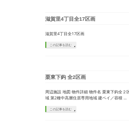
滋賀里4丁目全17区画
滋賀里4丁目全17区画
この記事を読む
栗東下鈎 全2区画
周辺施設 地図 物件詳細 物件名 栗東下鈎全２区画
域 第2種中高層住居専用地域 建ペイ／容積 …
この記事を読む