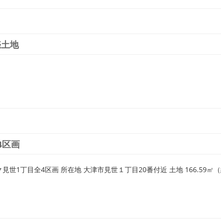
売土地
4区画
世1丁目全4区画 所在地 大津市見世１丁目20番付近 土地 166.59㎡（約5