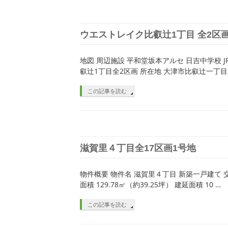
ウエストレイク比叡辻1丁目 全2区
地図 周辺施設 平和堂坂本アルセ 日吉中学校 
叡辻1丁目全2区画 所在地 大津市比叡辻一丁目2
この記事を読む
滋賀里４丁目全17区画1号地
物件概要 物件名 滋賀里４丁目 新築一戸建て 
面積 129.78㎡（約39.25坪） 建延面積 10 …
この記事を読む