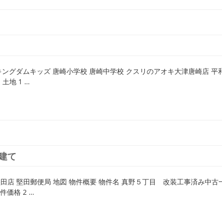
 キングダムキッズ 唐崎小学校 唐崎中学校 クスリのアオキ大津唐崎店 平
土地 1 …
建て
田店 堅田郵便局 地図 物件概要 物件名 真野５丁目 改装工事済み中古
件価格 2 …