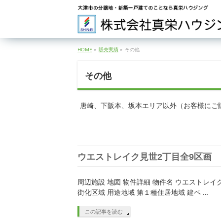
HOME
»
販売実績
»
その他
その他
唐崎、下阪本、坂本エリア以外（お客様にご
ウエストレイク見世2丁目全9区画
周辺施設 地図 物件詳細 物件名 ウエストレイク見
街化区域 用途地域 第１種住居地域 建ペ …
この記事を読む