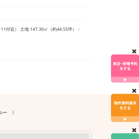
近） 土地 147.30㎡（約44.55坪）・
シー