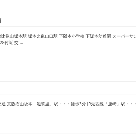
画
JR比叡山坂本駅 坂本比叡山口駅 下阪本小学校 下阪本幼稚園 スーパーサ
8付近 交 …
交通 京阪石山坂本「滋賀里」駅・・・徒歩3分 JR湖西線「唐崎」駅・・・徒