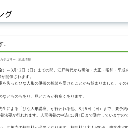
す。
カテゴリー :
地域情報
日（金）～3月12日（日）までの間、江戸時代から明治・大正・昭和・平
展が開催されます。
場を失ったひな人形の供養の相談を受けたことから始まりました。その
のなどものもあり、見どころが数多くあります。
先生による「ひな人形講座」が行われる他、3月5日（日）まで、要予約
形供養法要が行われます。人形供養の申込は3月1日まで受付しています
、西教寺の拝観料が必要となります。拝観料は大人500円、中学生300