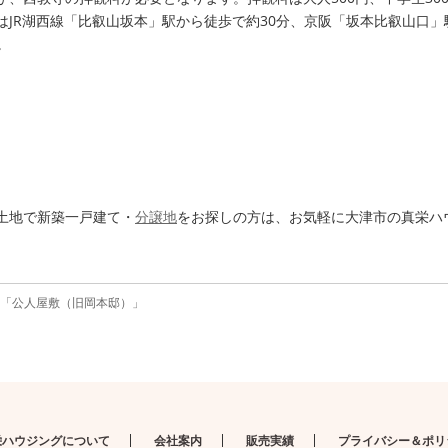
JR湖西線「比叡山坂本」駅から徒歩で約30分、京阪「坂本比叡山口」
。
土地で新築一戸建て・
分譲地
をお探しの方は、お気軽に大津市の真栄ハ
「公人屋敷（旧岡本邸）」
栄ハウジングについて
会社案内
販売実績
プライバシー＆ポリ