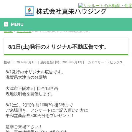
MENU
HOME
»
トピックス
»
8/1日(土)発行のオリジナル不動広告です。
8/1日(土)発行のオリジナル不動広告です。
投稿日 : 2009年8月1日
最終更新日時 : 2015年9月12日
カテゴリー :
トピックス
8/1発行のオリジナル広告です。
滋賀県大津市の分譲地
大津市下阪本5丁目全13区画
現地説明会を開催します。
8/1(土)、2(日)午前10時?午後5時まで
ご来場頂き、アンケートにご記入頂いた方に
平和堂商品券500円分をプレゼント！
是非ご来場下さい！
他、売土地情報などのご紹介です。