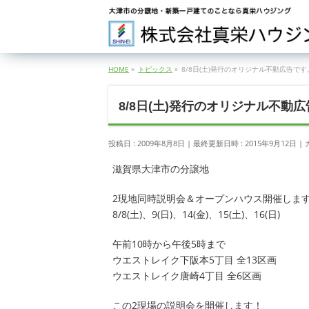
HOME
»
トピックス
»
8/8日(土)発行のオリジナル不動広告です
8/8日(土)発行のオリジナル不動
投稿日 : 2009年8月8日
最終更新日時 : 2015年9月12日
滋賀県大津市の分譲地
2現地同時説明会＆オープンハウス開催しま
8/8(土)、9(日)、14(金)、15(土)、16(日)
午前10時から午後5時まで
ウエストレイク下阪本5丁目 全13区画
ウエストレイク唐崎4丁目 全6区画
この2現場の説明会を開催します！