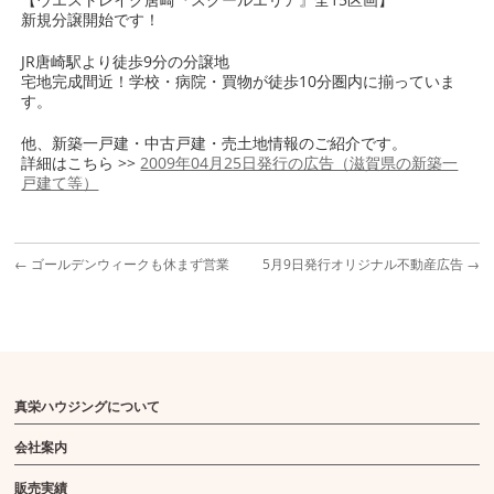
新規分譲開始です！
JR唐崎駅より徒歩9分の分譲地
宅地完成間近！学校・病院・買物が徒歩10分圏内に揃っていま
す。
他、新築一戸建・中古戸建・売土地情報のご紹介です。
詳細はこちら >>
2009年04月25日発行の広告（滋賀県の新築一
戸建て等）
←
ゴールデンウィークも休まず営業
5月9日発行オリジナル不動産広告
→
真栄ハウジングについて
会社案内
販売実績