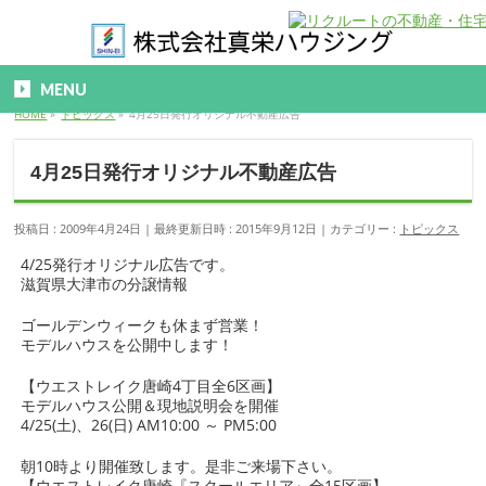
MENU
HOME
»
トピックス
»
4月25日発行オリジナル不動産広告
4月25日発行オリジナル不動産広告
投稿日 : 2009年4月24日
最終更新日時 : 2015年9月12日
カテゴリー :
トピックス
4/25発行オリジナル広告です。
滋賀県大津市の分譲情報
ゴールデンウィークも休まず営業！
モデルハウスを公開中します！
【ウエストレイク唐崎4丁目全6区画】
モデルハウス公開＆現地説明会を開催
4/25(土)、26(日) AM10:00 ～ PM5:00
朝10時より開催致します。是非ご来場下さい。
【ウエストレイク唐崎『スクールエリア』全15区画】