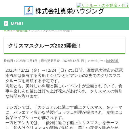
MENU
HOME
»
地域情報
»
クリスマスクルーズ2023開催！
クリスマスクルーズ2023開催！
投稿日 : 2023年12月1日
最終更新日時 : 2023年12月1日
カテゴリー :
地域情報
2023年12/22（金）～12/24（日）の3日間、滋賀県大津市の琵琶
湖汽船は保有する客船ミシガンとビアンカの2隻でのクリスマス
クルーズを運航する予定です。
両船とも、美味しい料理と楽しいイベントが企画されていて、食
事を楽しんだ後には打ち上げ花火があげられ、クリスマスの特別
な時間を彩ります。
ミシガンでは、「カジュアルに過ごす船上クリスマス」をテーマ
に、バラエティ豊かな特製ビュッフェ料理が提供され、食後には
音楽ライブショーが催されます。
一方ビアンカでは、「優雅に過ごす船上クリスマス」をテーマ
に、船内はクリスマスの装飾で彩られ、美しい夜景を眺めなが