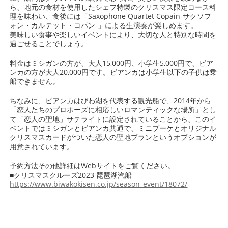
ら、地元の食材を使用したシェフ特製のクリスマス限定コース料
理を味わい、食後には「Saxophone Quartet Copain-サクソフ
ォン・カルテット・コパン-」による生演奏が楽しめます。
美味しい食事や楽しいイベントにより、大切な人と特別な時間を
過ごせることでしょう。
料金はミシガンの方が、大人15,000円、小学生5,000円で、ビア
ンカの方が大人20,000円です。ビアンカは小学生以下の子供は乗
船できません。
ちなみに、ビアンカはびわ湖を代表する観光船で、2014年から
「恋人たちのプロポーズに相応しいロマンティックな場所」とし
て「恋人の聖地」サテライトに設定されていることから、このイ
ベントではミシガンとビアンカ共通で、ミニブーケとオリジナル
クリスマスカードがついた恋人の聖地プランというオプションが
用意されています。
予約方法その他詳細はWebサイトをご覧ください。
■クリスマスクルーズ2023 琵琶湖汽船
https://www.biwakokisen.co.jp/season_event/18072/