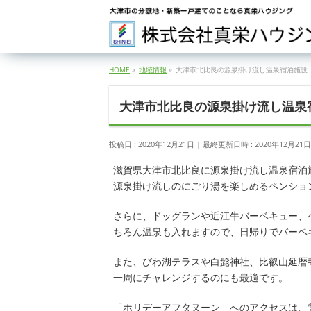
HOME
»
地域情報
»
大津市北比良の源泉掛け流し温泉宿泊施設
大津市北比良の源泉掛け流し温泉
投稿日 : 2020年12月21日
最終更新日時 : 2020年12月21日
滋賀県大津市北比良に源泉掛け流し温泉宿泊
源泉掛け流しのにごり湯を楽しめるペンショ
さらに、ドッグランや近江牛バーベキュー、
ちろん温泉も入れますので、日帰りでバーベ
また、びわ湖テラスや白髭神社、比叡山延暦
一周にチャレンジするのにも最適です。
「ホリデーアフタヌーン」へのアクセスは、電