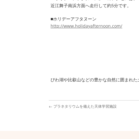
近江舞子南浜方面へ走行して約5分です。
■ホリデーアフタヌーン
http://www.holidayafternoon.com/
びわ湖や比叡山などの豊かな自然に囲まれた
←
プラネタリウムを備えた天体学習施設