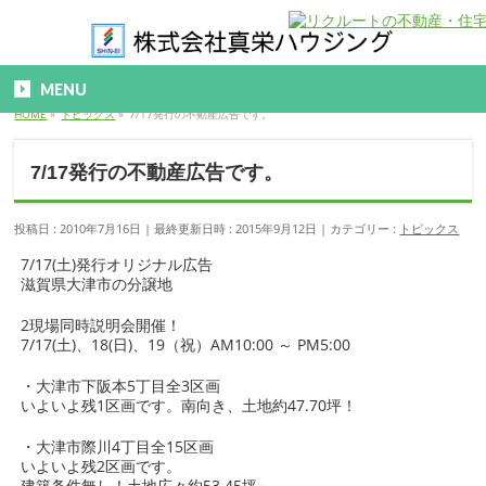
MENU
HOME
»
トピックス
»
7/17発行の不動産広告です。
7/17発行の不動産広告です。
投稿日 : 2010年7月16日
最終更新日時 : 2015年9月12日
カテゴリー :
トピックス
7/17(土)発行オリジナル広告
滋賀県大津市の分譲地
2現場同時説明会開催！
7/17(土)、18(日)、19（祝）AM10:00 ～ PM5:00
・大津市下阪本5丁目全3区画
いよいよ残1区画です。南向き、土地約47.70坪！
・大津市際川4丁目全15区画
いよいよ残2区画です。
建築条件無し！土地広々約53.45坪～