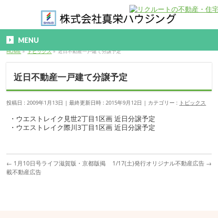
MENU
HOME
»
トピックス
»
近日不動産一戸建て分譲予定
近日不動産一戸建て分譲予定
投稿日 : 2009年1月13日
最終更新日時 : 2015年9月12日
カテゴリー :
トピックス
・ウエストレイク見世2丁目1区画 近日分譲予定
・ウエストレイク際川3丁目1区画 近日分譲予定
←
1月10日号ライフ滋賀版・京都版掲
1/17(土)発行オリジナル不動産広告
→
載不動産広告