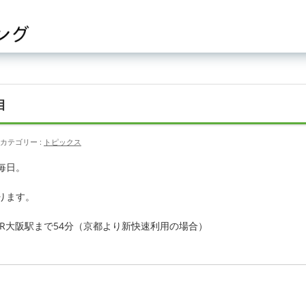
目
カテゴリー :
トピックス
毎日。
ります。
、JR大阪駅まで54分（京都より新快速利用の場合）