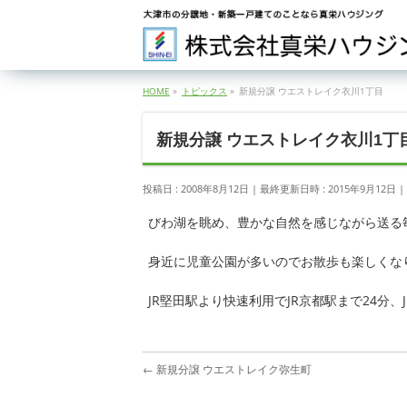
HOME
»
トピックス
»
新規分譲 ウエストレイク衣川1丁目
新規分譲 ウエストレイク衣川1丁
投稿日 : 2008年8月12日
最終更新日時 : 2015年9月12日
びわ湖を眺め、豊かな自然を感じながら送る
身近に児童公園が多いのでお散歩も楽しくな
JR堅田駅より快速利用でJR京都駅まで24分
←
新規分譲 ウエストレイク弥生町