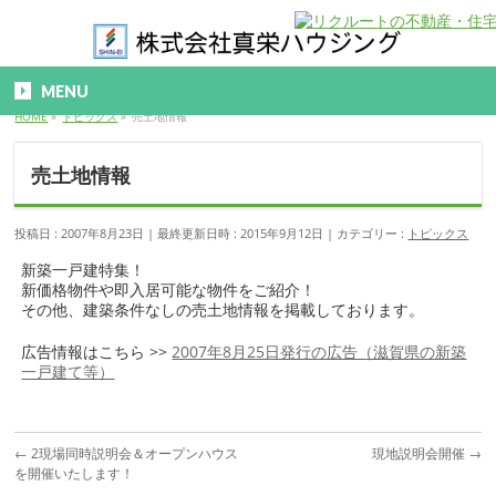
MENU
HOME
»
トピックス
»
売土地情報
売土地情報
投稿日 : 2007年8月23日
最終更新日時 : 2015年9月12日
カテゴリー :
トピックス
新築一戸建特集！
新価格物件や即入居可能な物件をご紹介！
その他、建築条件なしの売土地情報を掲載しております。
広告情報はこちら >>
2007年8月25日発行の広告（滋賀県の新築
一戸建て等）
←
2現場同時説明会＆オープンハウス
現地説明会開催
→
を開催いたします！