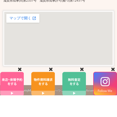
滋賀県知事(8)第2337号 滋賀県知事許可(般-5)第12451号
Copyright ©
株式会社
真栄ハウジング
All Rights Reserved.
Follow Me