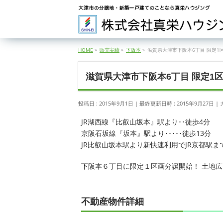
HOME
»
販売実績
»
下阪本
»
滋賀県大津市下阪本6丁目 限定1
滋賀県大津市下阪本6丁目 限定1
投稿日 : 2015年9月1日
最終更新日時 : 2015年9月27日
JR湖西線『比叡山坂本』駅より･･徒歩4分
京阪石坂線『坂本』駅より･････徒歩13分
JR比叡山坂本駅より新快速利用でJR京都駅まで
下阪本６丁目に限定１区画分譲開始！ 土地広
不動産物件詳細