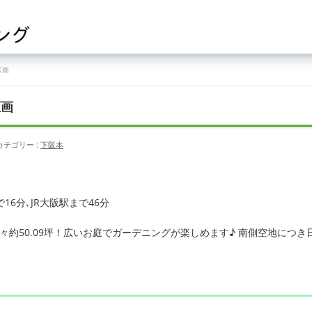
区画
区画
カテゴリー :
下阪本
16分､JR大阪駅まで46分
々約50.09坪！広いお庭でガーデニングが楽しめます♪ 南側空地につき