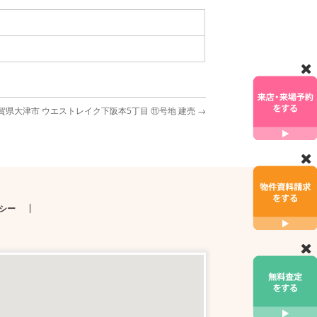
賀県大津市 ウエストレイク下阪本5丁目 ⑪号地 建売
→
シー