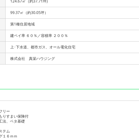
124.67㎡（約37.71坪)
99.37㎡（約30.05坪）
第1種住居地域
建ペイ率 ６０％／容積率 ２００％
上･下水道、都市ガス、オール電化住宅
株式会社 真栄ハウジング
フリー
もりすまい保険付
工法、ベタ基礎
ステム
グ１６ｍｍ