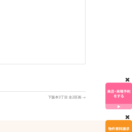
下阪本3丁目 全2区画
→