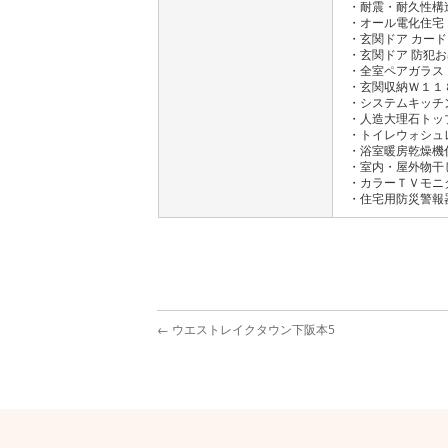
・耐震・耐久性構
・オール電化住宅（Ｉ
・玄関ドア カー
・玄関ドア 防犯
・全室ペアガラス
・玄関収納Ｗ１１
・システムキッチ
・人造大理石トッ
・トイレウォシュ
・浴室暖房乾燥機
・室内・屋外物干
・カラーＴＶモニ
・住宅用防災警報
←
ウエストレイクタウン下阪本5