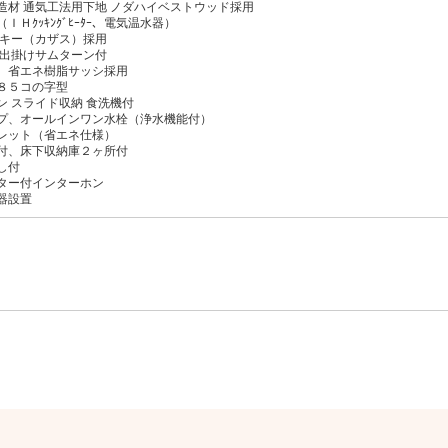
造材 通気工法用下地 ノダハイベストウッド採用
Ｈｸｯｷﾝｸﾞﾋｰﾀｰ、電気温水器）
ドキー（カザス）採用
お出掛けサムターン付
 省エネ樹脂サッシ採用
８５コの字型
ン スライド収納 食洗機付
プ、オールインワン水栓（浄水機能付）
レット（省エネ仕様）
付、床下収納庫２ヶ所付
し付
ター付インターホン
器設置