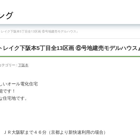
トレイク下阪本5丁目全13区画 ⑥号地建売モデルハウス』
トレイク下阪本5丁目全13区画 ⑥号地建売モデルハウス
カテゴリー :
下阪本
しいオール電化住宅
能です！
な住宅地です。
、ＪＲ大阪駅まで４６分（京都より新快速利用の場合）