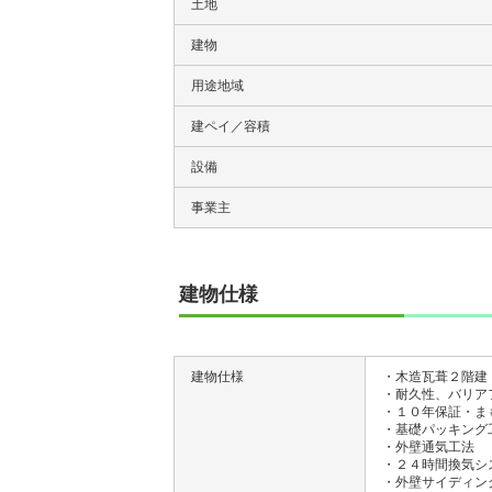
土地
建物
用途地域
建ペイ／容積
設備
事業主
建物仕様
建物仕様
・木造瓦葺２階建
・耐久性、バリア
・１０年保証・ま
・基礎パッキング
・外壁通気工法
・２４時間換気シ
・外壁サイディン