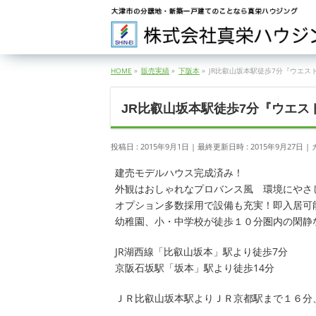
HOME
»
販売実績
»
下阪本
»
JR比叡山坂本駅徒歩7分『ウエス
JR比叡山坂本駅徒歩7分『ウエス
投稿日 : 2015年9月1日
最終更新日時 : 2015年9月27日
建売モデルハウス完成済み！
外観はおしゃれなプロバンス風 環境にやさ
オプション多数採用で設備も充実！即入居可
幼稚園、小・中学校が徒歩１０分圏内の閑静
JR湖西線「比叡山坂本」駅より徒歩7分
京阪石坂駅「坂本」駅より徒歩14分
ＪＲ比叡山坂本駅よりＪＲ京都駅まで１６分