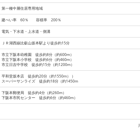
第一種中層住居専用地域
建ぺい率 60％ 容積率 200％
電気・下水道・上水道・側溝
ＪＲ湖西線比叡山坂本駅より徒歩約15分
市立下阪本幼稚園 徒歩約8分（約600m）
市立下阪本小学校 徒歩約6分（約460m）
市立日吉中学校 徒歩約15分（約1200m）
平和堂坂本店 徒歩約20分（約1550m） ）
スーパーサンライズ 徒歩約18分（約1450m
下阪本郵便局 徒歩約4分（約260m）
下阪本市民センター 徒歩約6分（約460m）