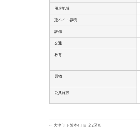
用途地域
建ペイ・容積
設備
交通
教育
買物
公共施設
←
大津市 下阪本4丁目 全2区画