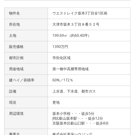
物件名
ウエストレイク坂本3丁目全1区画
所在地
大津市坂本３丁目８番５２号
土地
199.69㎡（約60.40坪）
販売価格
1390万円
都市計画
市街化区域
用途地域
第一種中高層専用地域
建ペイ／容積率
60%／172％
設備
上水道、下水道、都市ガス
現況
更地
周辺環境
坂本小学校・・・徒歩5分
JR比叡山坂本駅・・・徒歩12分
京阪坂本比叡山口駅・・・徒歩8分
事業主
株式会社真栄ハウジング