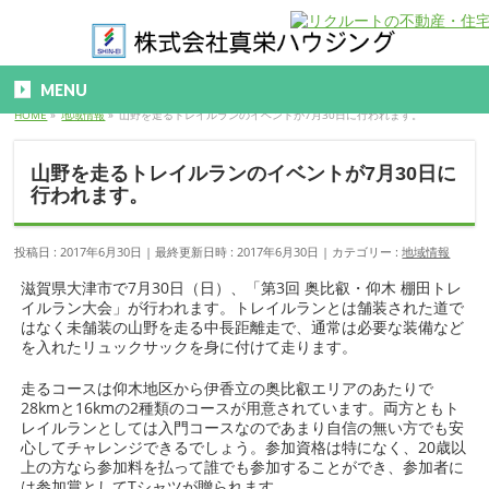
MENU
HOME
»
地域情報
»
山野を走るトレイルランのイベントが7月30日に行われます。
山野を走るトレイルランのイベントが7月30日に
行われます。
投稿日 : 2017年6月30日
最終更新日時 : 2017年6月30日
カテゴリー :
地域情報
滋賀県大津市で7月30日（日）、「第3回 奥比叡・仰木 棚田トレ
イルラン大会」が行われます。トレイルランとは舗装された道で
はなく未舗装の山野を走る中長距離走で、通常は必要な装備など
を入れたリュックサックを身に付けて走ります。
走るコースは仰木地区から伊香立の奥比叡エリアのあたりで
28kmと16kmの2種類のコースが用意されています。両方ともト
レイルランとしては入門コースなのであまり自信の無い方でも安
心してチャレンジできるでしょう。参加資格は特になく、20歳以
上の方なら参加料を払って誰でも参加することができ、参加者に
は参加賞としてTシャツが贈られます。