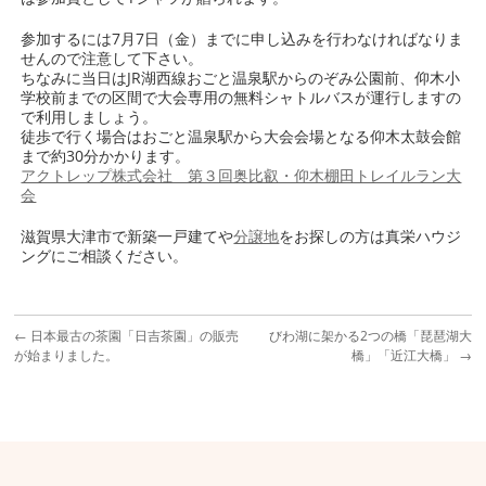
参加するには7月7日（金）までに申し込みを行わなければなりま
せんので注意して下さい。
ちなみに当日はJR湖西線おごと温泉駅からのぞみ公園前、仰木小
学校前までの区間で大会専用の無料シャトルバスが運行しますの
で利用しましょう。
徒歩で行く場合はおごと温泉駅から大会会場となる仰木太鼓会館
まで約30分かかります。
アクトレップ株式会社 第３回奥比叡・仰木棚田トレイルラン大
会
滋賀県大津市で新築一戸建てや
分譲地
をお探しの方は真栄ハウジ
ングにご相談ください。
←
日本最古の茶園「日吉茶園」の販売
びわ湖に架かる2つの橋「琵琶湖大
が始まりました。
橋」「近江大橋」
→