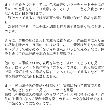
まず「色をみつける」では、色名辞典やカラーチャートを手に作
品の中の色彩をじっくり観察することによって、色と文化とのつ
ながりにも目を向けます。
「寝そべって見る」では展示室の畳に寝転びながら作品を鑑賞
し、
「双眼鏡で見る」では全体と細部を行き来する新鮮な視点を楽し
めます。
さらに、屏風の形に合わせて立ち位置を変え、作品世界に入り込
む感覚を味わう「屏風の中にはいりこむ」、普段は見えない構造
をレプリカで確かめる「なかみをぜんぶバラして見る」など、体
験を通じて作品理解を深める工夫も満載です。
他にも、単眼鏡で細かな表現を味わう「すわってじっくり見
る」、自らライトを操作する「光をかえて見る」、真っ暗な空間
で懐中電灯を使って作品を探す「まっくらな中で見る」など、五
感を刺激する試みも見逃せません。
また、神山清子氏の作品や触図など、実際に触れて鑑賞できる
「作品などにさわって見る」コーナーも登場。
最後は今井祝雄氏の彫刻《ヴォワイアン》と同じ椅子に座り、作
品の“仲間”になって記念撮影を楽しめるユニークな体験ができる
「作品のなかまになる」です。