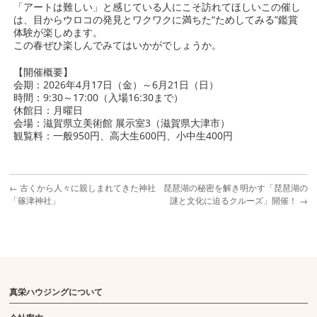
「アートは難しい」と感じている人にこそ訪れてほしいこの催し
は、目からウロコの発見とワクワクに満ちた“ためしてみる”鑑賞
体験が楽しめます。
この春ぜひ楽しんでみてはいかがでしょうか。
【開催概要】
会期：2026年4月17日（金）～6月21日（日）
時間：9:30～17:00（入場16:30まで）
休館日：月曜日
会場：滋賀県立美術館 展示室3（滋賀県大津市）
観覧料：一般950円、高大生600円、小中生400円
←
古くから人々に親しまれてきた神社
琵琶湖の秘密を解き明かす「琵琶湖の
「篠津神社」
謎と文化に迫るクルーズ」開催！
→
真栄ハウジングについて