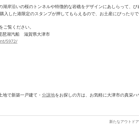
の湖岸沿いの桜のトンネルや特徴的な岩礁をデザインにあしらって、び
 購入した港限定のスタンプが押してもらえるので、お土産にぴったりで
トをご覧ください。
 琵琶湖汽船 滋賀県大津市
nt/5972/
土地で新築一戸建て・
分譲地
をお探しの方は、お気軽に大津市の真栄ハ
新たなアウトド