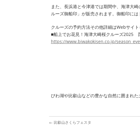
また、長浜港と今津港では期間中、海津大崎
ルーズ御船印」が販売されます。御船印には
クルーズの予約方法その他詳細はWebサイ
■船上でお花見！海津大崎桜クルーズ2025
https://www.biwakokisen.co.jp/season_eve
びわ湖や比叡山などの豊かな自然に囲まれた
←
比叡山さくらフェスタ