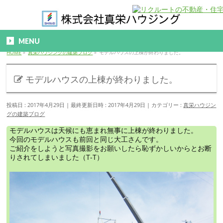
MENU
HOME
»
真栄ハウジングの建築ブログ
»
モデルハウスの上棟が終わりました。
モデルハウスの上棟が終わりました。
投稿日 : 2017年4月29日
最終更新日時 : 2017年4月29日
カテゴリー :
真栄ハウジン
グの建築ブログ
モデルハウスは天候にも恵まれ無事に上棟が終わりました。
今回のモデルハウスも前回と同じ大工さんです。
ご紹介をしようと写真撮影をお願いしたら恥ずかしいからとお断
りされてしまいました（T-T）