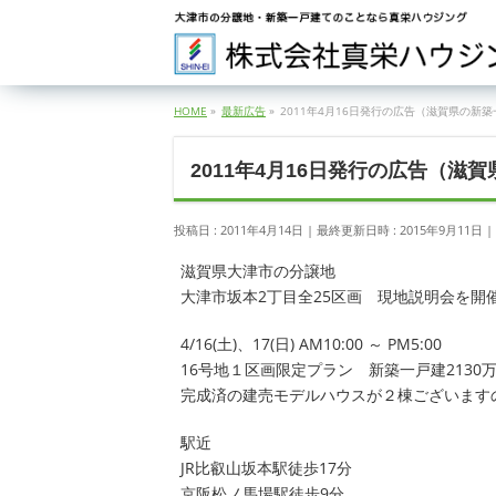
HOME
»
最新広告
»
2011年4月16日発行の広告（滋賀県の新
2011年4月16日発行の広告（滋
投稿日 : 2011年4月14日
最終更新日時 : 2015年9月11日
滋賀県大津市の分譲地
大津市坂本2丁目全25区画 現地説明会を開
4/16(土)、17(日) AM10:00 ～ PM5:00
16号地１区画限定プラン 新築一戸建2130
完成済の建売モデルハウスが２棟ございます
駅近
JR比叡山坂本駅徒歩17分
京阪松ノ馬場駅徒歩9分