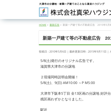
HOME
»
最新広告
»
新築一戸建て等の不動産広告 2010年5月
新築一戸建て等の不動産広告 201
投稿日 : 2010年5月6日
最終更新日時 : 2015年9月11日
5/8(土)発行のオリジナル広告です。
滋賀県大津市の分譲地
２現場同時説明会開催！
5/8(土)、9(日) AM10:00 ～P M5:00
大津市下阪本5丁目 全13区画の分譲地 好評
残区画わずかとなりました。
駅近