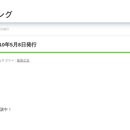
8日発行
0年5月8日発行
カテゴリー :
最新広告
分譲中！