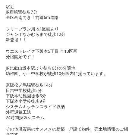
駅近
JR唐崎駅徒歩7分
全区画南向き！前道6m道路
フリープラン用地1区画あり
ジャンボなかむらまで徒歩12分
新登場！！
ウエストレイク下阪本5丁目 全13区画
分譲開始です！
JR比叡山坂本駅より徒歩6分の分譲地
幼稚園、小・中学校が徒歩10分圏内に揃っています。
京阪松ノ馬場駅徒歩14分
日吉中学校徒歩5分
下阪本幼稚園徒歩6分
下阪本小学校徒歩9分
システムキッチンスライド収納
外壁通気工法
24時間換気システム
その他滋賀県のオススメの新築一戸建て物件、売土地情報のご紹
介です。