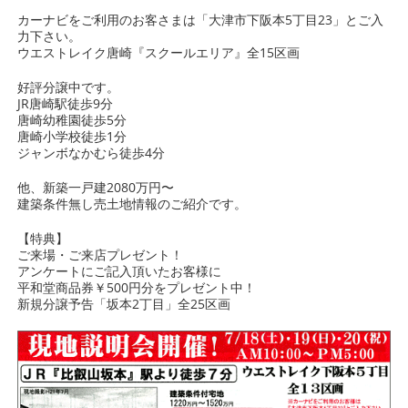
カーナビをご利用のお客さまは「大津市下阪本5丁目23」とご入
力下さい。
ウエストレイク唐崎『スクールエリア』全15区画
好評分譲中です。
JR唐崎駅徒歩9分
唐崎幼稚園徒歩5分
唐崎小学校徒歩1分
ジャンボなかむら徒歩4分
他、新築一戸建2080万円〜
建築条件無し売土地情報のご紹介です。
【特典】
ご来場・ご来店プレゼント！
アンケートにご記入頂いたお客様に
平和堂商品券￥500円分をプレゼント中！
新規分譲予告「坂本2丁目」全25区画