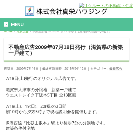
MENU
HOME
»
最新広告
»
不動産広告2009年07月18日発行（滋賀県の新築一戸建て）
不動産広告2009年07月18日発行（滋賀県の新築
一戸建て）
投稿日 : 2009年7月16日
最終更新日時 : 2015年9月12日
カテゴリー :
最新広告
7/18日(土)発行のオリジナル広告です。
滋賀県大津市の分譲地 新築一戸建て
ウエストレイク下阪本5丁目 全13区画
7/18(土)、19(日)、20(祝)の3日間
朝10時から夕方5時まで現地説明会を開催します。
JR湖西線『比叡山坂本』駅より徒歩7分の分譲地です。
建築条件付宅地