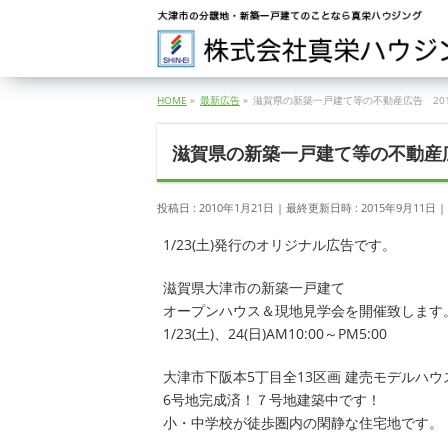
HOME
»
最新広告
»
滋賀県の新築一戸建て等の不動産広告 201
滋賀県の新築一戸建て等の不動産広告
投稿日 : 2010年1月21日
最終更新日時 : 2015年9月11日
1/23(土)発行のオリジナル広告です。
滋賀県大津市の新築一戸建て
オープンハウス＆現地見学会を開催致します
1/23(土)、24(日)AM10:00～PM5:00
大津市下阪本5丁目全13区画 建売モデルハウ
6号地完成済！７号地建築中です！
小・中学校が徒歩圏内の閑静な住宅地です。