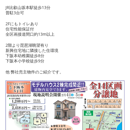
JR比叡山坂本駅徒歩13分
普駐3台可
2Fにもトイレあり
住宅性能保証付
全区画接道間口約13m以上
2階より琵琶湖眺望有り
新興住宅地に隣接した住環境
下阪本幼稚園徒歩8分
下阪本小学校徒歩9分
他 弊社売主物件のご紹介です。